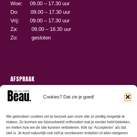
Woe: 09.00 – 17.30 uur
Do: 09.00 – 17.30 uur
Vrij: 09.00 – 17.30 uur
Za: 09.00 – 16.30 uur
Zo: gesloten
AFSPRAAK
Neem voor een afspraak buiten onze
Cookies? Dat zie je goed!
openingstijden telefonisch contact met ons op.
We gebruiken cookies om je bezoek aan onze site zo prettig mogelijk te
maken. Zo kunnen we bijvoorbeeld onthouden wat je eerder hebt bekeken,
en meten hoe we de site kunnen verbeteren. Klik op ‘Accepteren’ als dat
oké is. Je kunt natuurlijk ook zelf je voorkeuren instellen of alles weigeren.