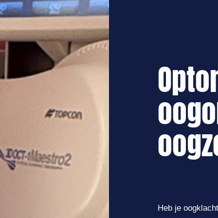
Opto
oogo
oogz
Heb je oogklacht