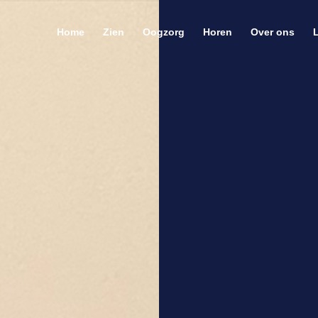
Home
Zien
Oogzorg
Horen
Over ons