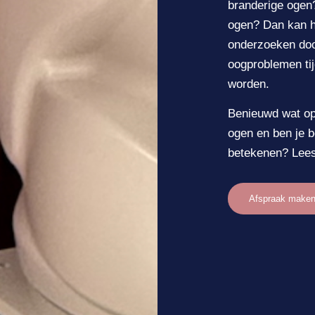
branderige ogen?
ogen? Dan kan he
onderzoeken doo
oogproblemen tij
worden.
Benieuwd wat opt
ogen en ben je b
betekenen? Lees
Afspraak make