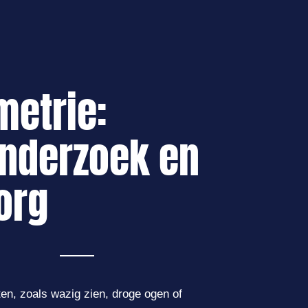
metrie:
nderzoek en
org
en, zoals wazig zien, droge ogen of