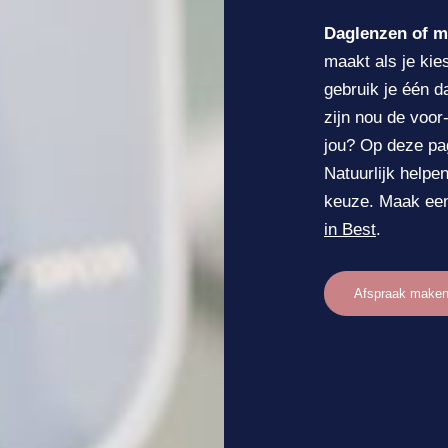
Daglenzen of 
maakt als je kie
gebruik je één 
zijn nou de voor
jou? Op deze pag
Natuurlijk helpe
keuze. Maak een
in Best
.
Afspraak make