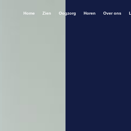
Home
Zien
Oogzorg
Horen
Over ons