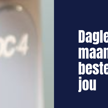
Dagl
maan
best
jou