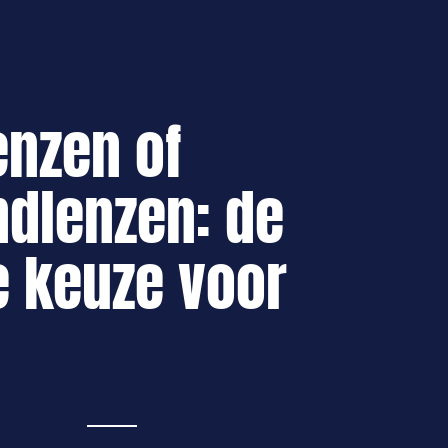
enzen of
dlenzen: de
e keuze voor